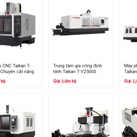
Máy phay CNC Taikan đáp ứng đầy đủ các tiêu c
y CNC Taikan T-
Trung tâm gia công định
Máy p
 Chuyên cắt nặng
hình Taikan T-V2500S
Taika
 đầy đủ các tiêu chí của một máy gia công tốt
 hệ
Giá: Liên hệ
Giá: L
t nhanh ( Nhanh hơn nhiều thương hiệu lớn khác)
ụng
 đẹp mắt
ng sản phẩm gia công đảm bảo, sắc nét, chính xác