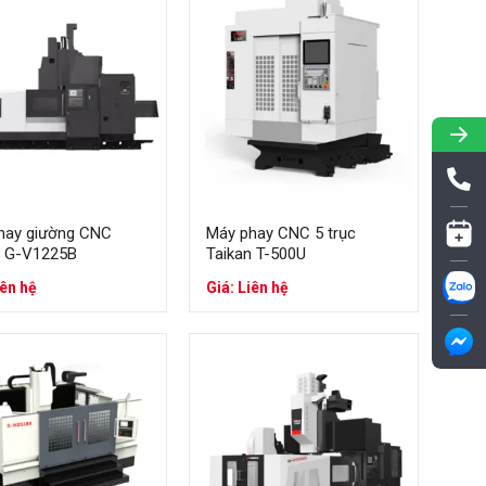
hí của một máy gia công tốt
hay giường CNC
Máy phay CNC 5 trục
n G-V1225B
Taikan T-500U
iên hệ
Giá: Liên hệ