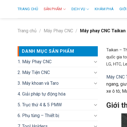
Skip
TRANG CHỦ
SẢN PHẨM
DỊCH VỤ
KHÁM PHÁ
GIỚI
to
content
Trang chủ
/
Máy Phay CNC
/
Máy phay CNC Taikan
Taikan – T
DANH MỤC SẢN PHẨM
quốc gia to
1. Máy Phay CNC
LG, HTC, L
2. Máy Tiện CNC
Máy CNC T
3. Máy khoan và Taro
ngang, giư
xe ô tô; M
4. Giải pháp tự động hóa
Giới t
5. Trục thứ 4 & 5 PMW
6. Phụ tùng – Thiết bị
7. Tool Holders