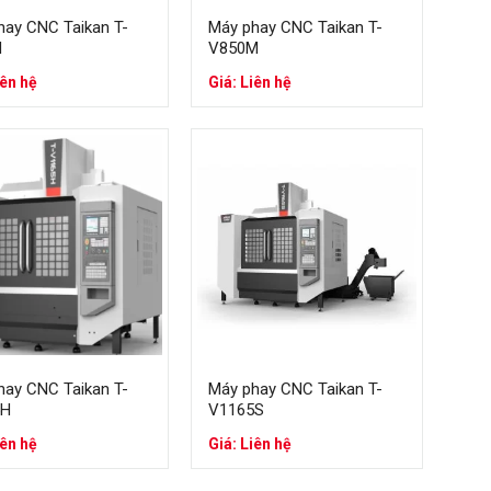
hay CNC Taikan T-
Máy phay CNC Taikan T-
H
V850M
iên hệ
Giá: Liên hệ
n
n. Theo thống kê, trong những năm gần đây có hơn
tô, hàng không, hàng hải, cơ khí, khuôn mẫu, năng
 và T-V856S đạt hơn 10.000 máy/ năm.
hay CNC Taikan T-
Máy phay CNC Taikan T-
5H
V1165S
iên hệ
Giá: Liên hệ