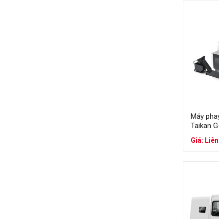
Ứng dụng: c
Máy phay
Trục chính
Khả năng c
Phù hợp sả
Ứng dụng: 
Máy pha
Taikan 
Máy phay 
Giá: Liên
Bổ sung tr
Gia công n
Tăng độ ch
Ứng dụng: c