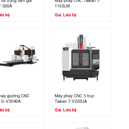
và trung tâm gia
Máy phay CNC Taikan T-
T-500A
1165LM
iên hệ
Giá: Liên hệ
hay giường CNC
Máy phay CNC 5 trục
n G-V3040A
Taikan T-V320UA
iên hệ
Giá: Liên hệ