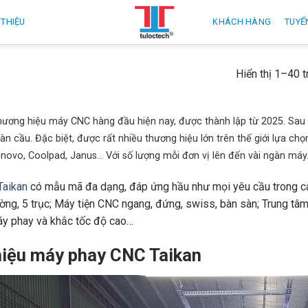
 THIỆU
KHÁCH HÀNG
TUYỂ
Hiển thị 1–40 
hương hiệu máy CNC hàng đầu hiện nay, được thành lập từ 2025. Sau 
àn cầu. Đặc biệt, được rất nhiều thương hiệu lớn trên thế giới lựa c
enovo, Coolpad, Janus… Với số lượng mỗi đơn vị lên đến vài ngàn máy
aikan
có mẫu mã đa dạng, đáp ứng hầu như mọi yêu cầu trong c
ờng, 5 trục; Máy tiện CNC ngang, đứng, swiss, bàn sàn; Trung tâ
áy phay và khắc tốc độ cao…
hiệu máy phay CNC Taikan