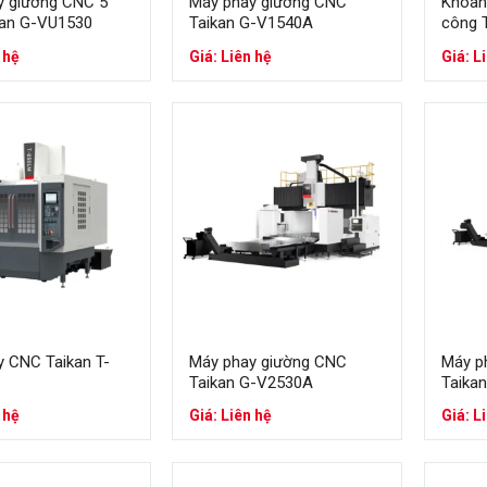
y giường CNC 5
Máy phay giường CNC
Khoan 
kan G-VU1530
Taikan G-V1540A
công 
 hệ
Giá: Liên hệ
Giá: L
y CNC Taikan T-
Máy phay giường CNC
Máy p
Taikan G-V2530A
Taika
 hệ
Giá: Liên hệ
Giá: L