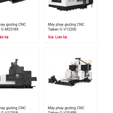
ất lượng lại cao. Hãng liên tục nâng cấp công nghệ mới
vậy, đây cũng là một trong những lý do máy CNC Taikan
hay giường CNC
Máy phay giường CNC
n G-M2518X
Taikan G-V1220D
iên hệ
Giá: Liên hệ
CNC Taikan tại Việt Nam
hay giường CNC
Máy phay giường CNC
n G-V1230A
Taikan G-V2040B