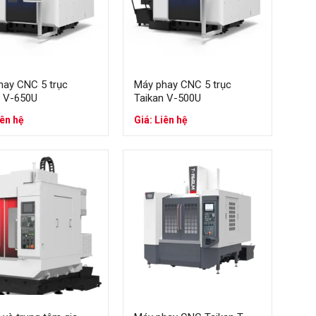
hay CNC 5 trục
Máy phay CNC 5 trục
n V-650U
Taikan V-500U
cao
iên hệ
Giá: Liên hệ
g lượng, cơ khí nặng