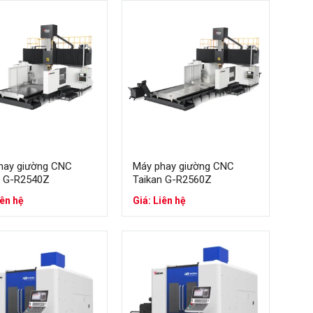
.
hay giường CNC
Máy phay giường CNC
n G-R2540Z
Taikan G-R2560Z
iên hệ
Giá: Liên hệ