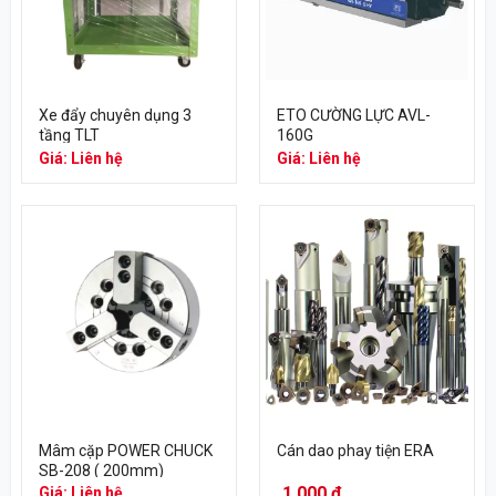
Xe đẩy chuyên dụng 3
ETO CƯỜNG LỰC AVL-
tầng TLT
160G
Giá: Liên hệ
Giá: Liên hệ
Mâm cặp POWER CHUCK
Cán dao phay tiện ERA
SB-208 ( 200mm)
1,000
₫
Giá: Liên hệ