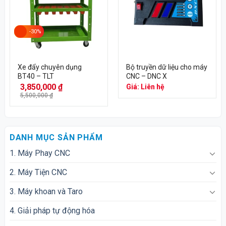
-30%
Xe đẩy chuyên dụng
Bộ truyền dữ liệu cho máy
BT40 – TLT
CNC – DNC X
3,850,000
₫
Giá: Liên hệ
5,500,000
₫
DANH MỤC SẢN PHẨM
1. Máy Phay CNC
2. Máy Tiện CNC
3. Máy khoan và Taro
4. Giải pháp tự động hóa