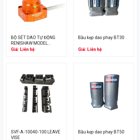
BỘ SÉT DAO TỰ ĐỘNG
Bầu kẹp dao phay BT30
RENISHAW MODEL
PRIMO LTS
Giá: Liên hệ
Giá: Liên hệ
SVF-A-10040-100 LEAVE
Bầu kẹp dao phay BT50
VISE