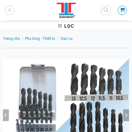
Skip
to
content
LỌC
Trang chủ
/
Phụ tùng - Thiết bị
/
Dao cụ