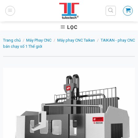
Skip
to
content
LỌC
Trang chủ
/
Máy Phay CNC
/
Máy phay CNC Taikan
/
TAIKAN - phay CNC
bán chạy số 1 Thế giới