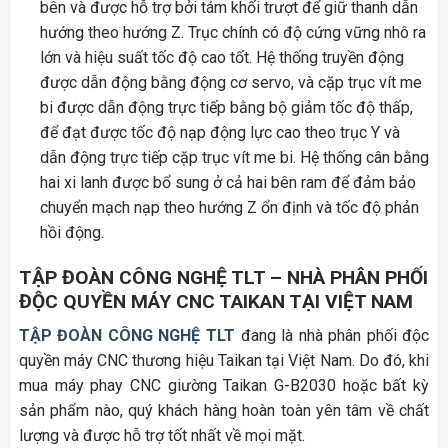
bên và được hỗ trợ bởi tám khối trượt để giữ thanh dẫn
hướng theo hướng Z. Trục chính có độ cứng vững nhô ra
lớn và hiệu suất tốc độ cao tốt. Hệ thống truyền động
được dẫn động bằng động cơ servo, và cặp trục vít me
bi được dẫn động trực tiếp bằng bộ giảm tốc độ thấp,
để đạt được tốc độ nạp động lực cao theo trục Y và
dẫn động trực tiếp cặp trục vít me bi. Hệ thống cân bằng
hai xi lanh được bổ sung ở cả hai bên ram để đảm bảo
chuyển mạch nạp theo hướng Z ổn định và tốc độ phản
hồi động.
TẬP ĐOÀN CÔNG NGHỆ TLT – NHÀ PHÂN PHỐI
ĐỘC QUYỀN MÁY CNC TAIKAN TẠI VIỆT NAM
TẬP ĐOÀN CÔNG NGHỆ TLT
đang là nhà phân phối độc
quyền máy CNC thương hiệu Taikan tại Việt Nam. Do đó, khi
mua máy phay CNC giường Taikan G-B2030 hoặc bất kỳ
sản phẩm nào, quý khách hàng hoàn toàn yên tâm về chất
lượng và được hỗ trợ tốt nhất về mọi mặt.