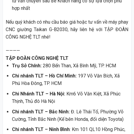
tư vấn chuyên sâu để Khách hàng có sự lựa chọn phù
hợp nhất
Nếu quý khách có nhu cầu báo giá hoặc tư vấn về máy phay
CNC giường Taikan G-B2030, hãy liên hệ với TẬP ĐOÀN
CÔNG NGHỆ TLT nhé!
————
TẬP ĐOÀN CÔNG NGHỆ TLT
Trụ Sở Chính:
280 Bến Than, Xã Bình Mỹ, TP. HCM
Chi nhánh TLT – Hồ Chí Minh:
197 Võ Văn Bích, Xã
Phú Hòa Đông, TP. HCM
Chi Nhánh TLT – Hà Nội:
Km6 Võ Văn Kiệt, Xã Phúc
Thịnh, Thủ đô Hà Nội
Chi nhánh TLT – Bắc Ninh:
Đ. Lê Thái Tổ, Phường Võ
Cường, Tỉnh Bắc Ninh (Kế bên Honda, đối diện Toyota)
Chi nhánh TLT – Ninh Bình
: Km 101 QL10 Hồng Phúc,