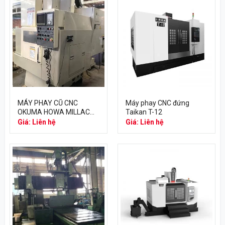
MÁY PHAY CŨ CNC
Máy phay CNC đứng
OKUMA HOWA MILLAC
Taikan T-12
415V
Giá: Liên hệ
Giá: Liên hệ