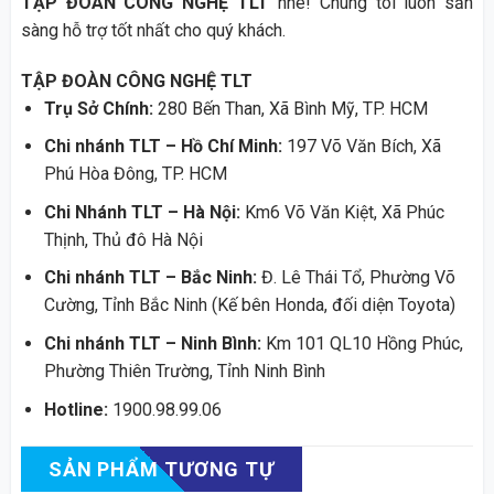
TẬP ĐOÀN CÔNG NGHỆ TLT
nhé! Chúng tôi luôn sẵn
sàng hỗ trợ tốt nhất cho quý khách.
TẬP ĐOÀN CÔNG NGHỆ TLT
Trụ Sở Chính:
280 Bến Than, Xã Bình Mỹ, TP. HCM
Chi nhánh TLT – Hồ Chí Minh:
197 Võ Văn Bích, Xã
Phú Hòa Đông, TP. HCM
Chi Nhánh TLT – Hà Nội:
Km6 Võ Văn Kiệt, Xã Phúc
Thịnh, Thủ đô Hà Nội
Chi nhánh TLT – Bắc Ninh:
Đ. Lê Thái Tổ, Phường Võ
Cường, Tỉnh Bắc Ninh (Kế bên Honda, đối diện Toyota)
Chi nhánh TLT – Ninh Bình:
Km 101 QL10 Hồng Phúc,
Phường Thiên Trường, Tỉnh Ninh Bình
Hotline:
1900.98.99.06
SẢN PHẨM TƯƠNG TỰ