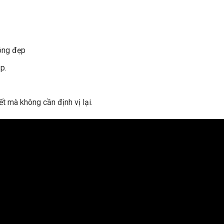
óng đẹp
p.
ết mà không cần định vị lại.