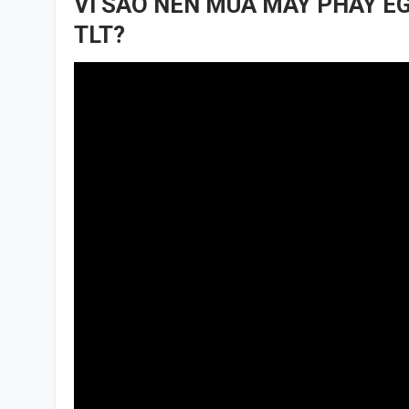
VÌ SAO NÊN MUA MÁY PHAY EG
TLT?