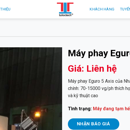
 THIỆU
KHÁCH HÀNG
TUYỂ
Máy phay Egur
Giá: Liên hệ
Máy phay Eguro 5 Axis của Nhậ
chính: 70-15000 vg/ph thích hợ
và kỹ thuật cao
Tình trạng:
Máy đang tạm hế
NHẬN BÁO GIÁ