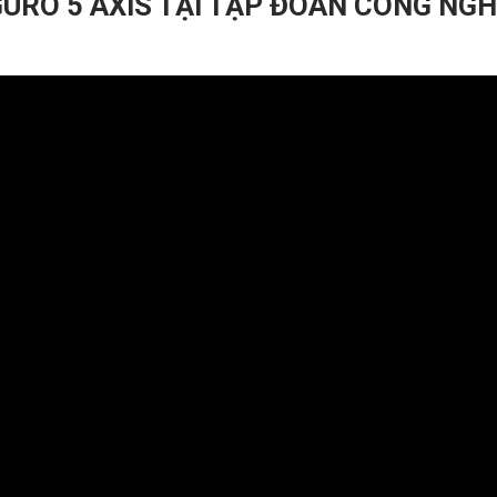
URO 5 AXIS TẠI TẬP ĐOÀN CÔNG NGH