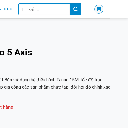
Tìm
N DỤNG
kiếm:
o 5 Axis
t Bản sử dụng hệ điều hành Fanuc 15M, tốc độ trục
p gia công các sản phẩm phức tạp, đòi hỏi độ chính xác
t hàng