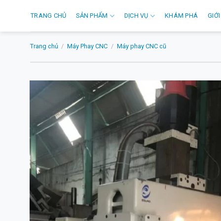
Skip
TRANG CHỦ
SẢN PHẨM
DỊCH VỤ
KHÁM PHÁ
GIỚI
to
content
Trang chủ
/
Máy Phay CNC
/
Máy phay CNC cũ