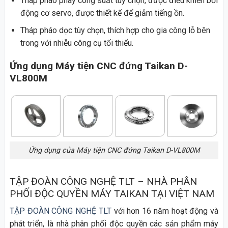
Tháp pháo phay công suất tùy chọn, được điều khiển bởi
động cơ servo, được thiết kế để giảm tiếng ồn.
Tháp pháo dọc tùy chọn, thích hợp cho gia công lỗ bên
trong với nhiễu công cụ tối thiểu.
Ứng dụng Máy tiện CNC đứng Taikan D-
VL800M
Ứng dụng của Máy tiện CNC đứng Taikan D-VL800M
TẬP ĐOÀN CÔNG NGHỆ TLT – NHÀ PHÂN
PHỐI ĐỘC QUYỀN MÁY TAIKAN TẠI VIỆT NAM
TẬP ĐOÀN CÔNG NGHỆ TLT
với hơn 16 năm hoạt động và
phát triển, là nhà phân phối độc quyền các sản phẩm máy