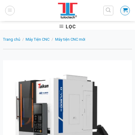
Skip
to
content
LỌC
Trang chủ
/
Máy Tiện CNC
/
Máy tiện CNC mới