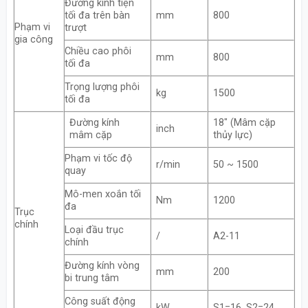
Đường kính tiện
tối đa trên bàn
mm
800
Phạm vi
trượt
gia công
Chiều cao phôi
mm
800
tối đa
Trọng lượng phôi
kg
1500
tối đa
Đường kính
18″ (Mâm cặp
inch
mâm cặp
thủy lực)
Phạm vi tốc độ
r/min
50 ~ 1500
quay
Mô-men xoắn tối
Nm
1200
đa
Trục
chính
Loại đầu trục
/
A2-11
chính
Đường kính vòng
mm
200
bi trung tâm
Công suất động
kW
S1=16, S2=24