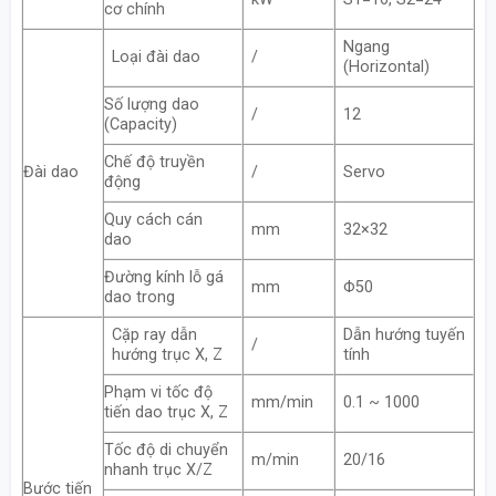
cơ chính
Ngang
Loại đài dao
/
(Horizontal)
Số lượng dao
/
12
(Capacity)
Chế độ truyền
Đài dao
/
Servo
động
Quy cách cán
mm
32×32
dao
Đường kính lỗ gá
mm
Φ50
dao trong
Cặp ray dẫn
Dẫn hướng tuyến
/
hướng trục X, Z
tính
Phạm vi tốc độ
mm/min
0.1 ~ 1000
tiến dao trục X, Z
Tốc độ di chuyển
m/min
20/16
nhanh trục X/Z
Bước tiến