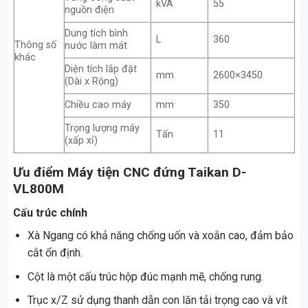
kVA
55
nguồn điện
Dung tích bình
L
360
Thông số
nước làm mát
khác
Diện tích lắp đặt
mm
2600×3450
(Dài x Rộng)
Chiều cao máy
mm
350
Trọng lượng máy
Tấn
11
(xấp xỉ)
Ưu điểm Máy tiện CNC đứng Taikan D-
VL800M
Cấu trúc chính
Xà Ngang có khả năng chống uốn và xoắn cao, đảm bảo
cắt ổn định.
Cột là một cấu trúc hộp đúc mạnh mẽ, chống rung.
Trục x/Z sử dụng thanh dẫn con lăn tải trọng cao và vít