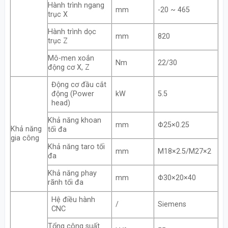
Hành trình ngang
mm
-20 ~ 465
trục X
Hành trình dọc
mm
820
trục Z
Mô-men xoắn
Nm
22/30
động cơ X, Z
Động cơ đầu cắt
động (Power
kW
5.5
head)
Khả năng khoan
mm
Φ25×0.25
Khả năng
tối đa
gia công
Khả năng taro tối
mm
M18×2.5/M27×2
đa
Khả năng phay
mm
Φ30×20×40
rãnh tối đa
Hệ điều hành
/
Siemens
CNC
Tổng công suất