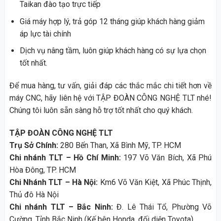
Taikan đào tạo trực tiếp
Giá máy hợp lý, trả góp 12 tháng giúp khách hàng giảm
áp lực tài chính
Dịch vụ nâng tầm, luôn giúp khách hàng có sự lựa chọn
tốt nhất.
Để mua hàng, tư vấn, giải đáp các thắc mắc chi tiết hơn về
máy CNC, hãy liên hệ với TẬP ĐOÀN CÔNG NGHỆ TLT nhé!
Chúng tôi luôn sẵn sàng hỗ trợ tốt nhất cho quý khách.
TẬP ĐOÀN CÔNG NGHỆ TLT
Trụ Sở Chính:
280 Bến Than, Xã Bình Mỹ, TP. HCM
Chi nhánh TLT – Hồ Chí Minh:
197 Võ Văn Bích, Xã Phú
Hòa Đông, TP. HCM
Chi Nhánh TLT – Hà Nội:
Km6 Võ Văn Kiệt, Xã Phúc Thịnh,
Thủ đô Hà Nội
Chi nhánh TLT – Bắc Ninh:
Đ. Lê Thái Tổ, Phường Võ
Cường, Tỉnh Bắc Ninh (Kế bên Honda, đối diện Toyota)