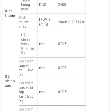
Trọng
lượng
KGS
2450
máy
Kích
thước
Kích
L*W*H
thước
2040*1370*1710
(mm)
máy
Độ
chính
xác vị
mm
0.015
trí（Trục
X）
Độ chính
xác vị
mm
0.008
trí（Trục
Z）
Độ
chính
Độ chính
xác
xác vị trí
lặp
mm
0.015
lại（Trục
X）
Độ chính