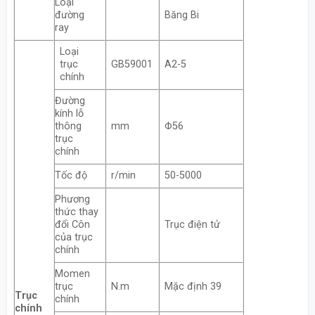
Loại
đường
Băng Bi
ray
Loại
trục
GB59001
A2-5
chính
Đường
kính lỗ
thông
mm
Φ56
trục
chính
Tốc độ
r/min
50-5000
Phương
thức thay
đổi Côn
Trục điện tử
của trục
chính
Momen
trục
N.m
Mặc định 39
Trục
chính
chính