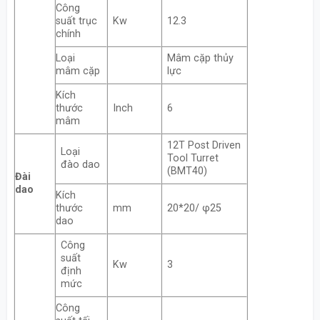
Công
suất trục
Kw
12.3
chính
Loại
Mâm cặp thủy
mâm cặp
lực
Kích
thước
Inch
6
mâm
12T Post Driven
Loại
Tool Turret
đào dao
(BMT40)
Đài
dao
Kích
thước
mm
20*20/ φ25
dao
Công
suất
Kw
3
định
mức
Công