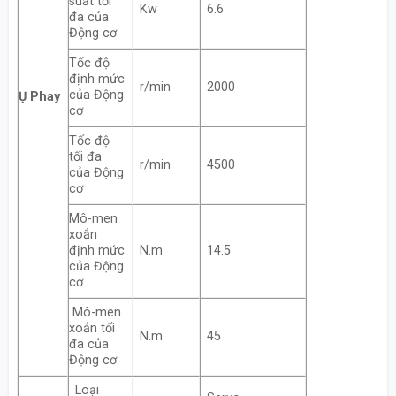
suất tối
Kw
6.6
đa của
Động cơ
Tốc độ
định mức
r/min
2000
của Động
Ụ Phay
cơ
Tốc độ
tối đa
r/min
4500
của Động
cơ
Mô-men
xoắn
định mức
N.m
14.5
của Động
cơ
Mô-men
xoắn tối
N.m
45
đa của
Động cơ
Loại