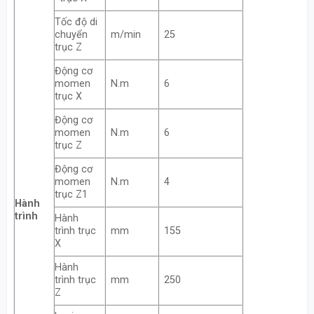
Tốc độ di
chuyển
m/min
25
trục Z
Động cơ
momen
N.m
6
trục X
Động cơ
momen
N.m
6
trục Z
Động cơ
momen
N.m
4
trục Z1
Hành
trình
Hành
trình trục
mm
155
X
Hành
trình trục
mm
250
Z