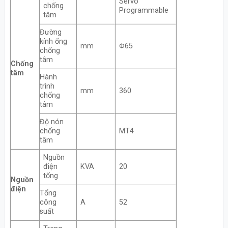
Servo
chống
Programmable
tâm
Đường
kính ống
mm
Φ65
chống
tâm
Chống
tâm
Hành
trình
mm
360
chống
tâm
Độ nón
chống
MT4
tâm
Nguồn
điện
KVA
20
tổng
Nguồn
điện
Tổng
công
A
52
suất