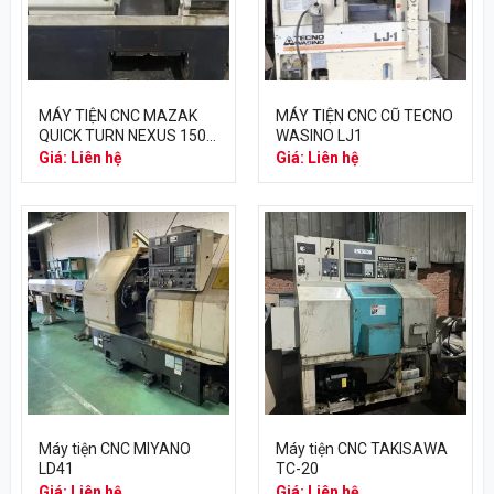
MÁY TIỆN CNC MAZAK
MÁY TIỆN CNC CŨ TECNO
QUICK TURN NEXUS 150
WASINO LJ1
– 640T
Giá: Liên hệ
Giá: Liên hệ
Máy tiện CNC MIYANO
Máy tiện CNC TAKISAWA
LD41
TC-20
Giá: Liên hệ
Giá: Liên hệ