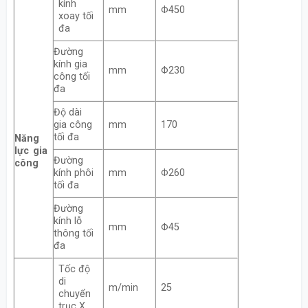
kính
mm
Φ450
xoay tối
đa
Đường
kính gia
mm
Φ230
công tối
đa
Độ dài
gia công
mm
170
tối đa
Năng
lực gia
Đường
công
kính phôi
mm
Φ260
tối đa
Đường
kính lỗ
mm
Φ45
thông tối
đa
Tốc độ
di
m/min
25
chuyển
trục X