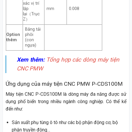
xác vị trí
lặp
mm
0.008
lại（Trục
Z）
Băng tải
Option
phôi
thêm
(con
ngựa)
Xem thêm:
Tổng hợp các dòng máy tiện
CNC PMW
Ứng dụng của máy tiện CNC PMW P-CDS100M
Máy tiện CNC P-CDS100M là dòng máy đa năng được sử
dụng phổ biến trong nhiều ngành công nghiệp. Có thể kể
đến như:
Sản xuất phụ tùng ô tô như các bộ phận động cơ, bộ
phận truyền động…