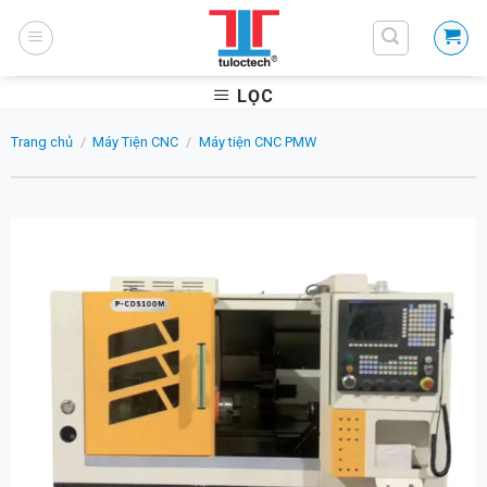
Skip
to
content
LỌC
Trang chủ
/
Máy Tiện CNC
/
Máy tiện CNC PMW