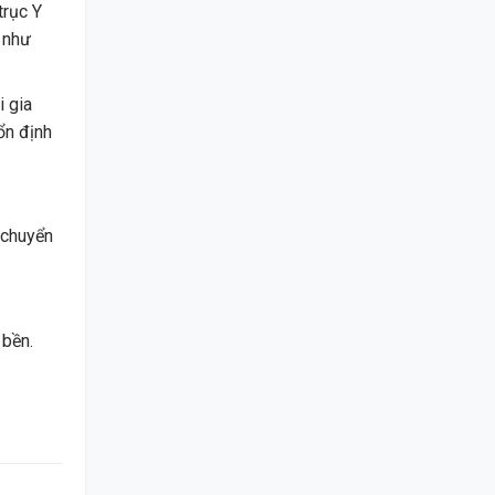
trục Y
p như
i gia
ổn định
 chuyển
 bền.