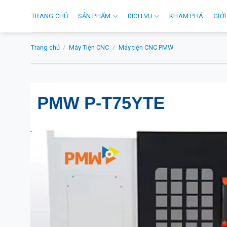
Skip
TRANG CHỦ
SẢN PHẨM
DỊCH VỤ
KHÁM PHÁ
GIỚI
to
content
Trang chủ
/
Máy Tiện CNC
/
Máy tiện CNC PMW