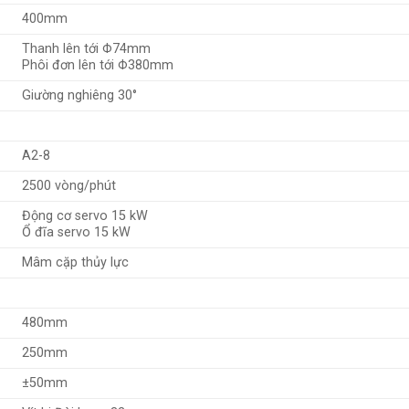
400mm
Thanh lên tới Φ74mm
Phôi đơn lên tới Φ380mm
Giường nghiêng 30°
A2-8
2500 vòng/phút
Động cơ servo 15 kW
Ổ đĩa servo 15 kW
Mâm cặp thủy lực
480mm
250mm
±50mm