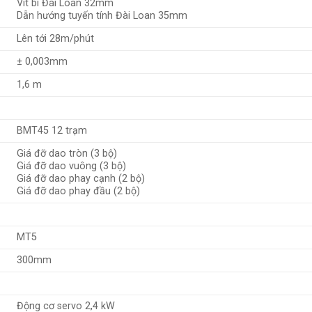
Vít bi Đài Loan 32mm
Dẫn hướng tuyến tính Đài Loan 35mm
Lên tới 28m/phút
± 0,003mm
1,6 m
BMT45 12 trạm
Giá đỡ dao tròn (3 bộ)
Giá đỡ dao vuông (3 bộ)
Giá đỡ dao phay cạnh (2 bộ)
Giá đỡ dao phay đầu (2 bộ)
MT5
300mm
Động cơ servo 2,4 kW