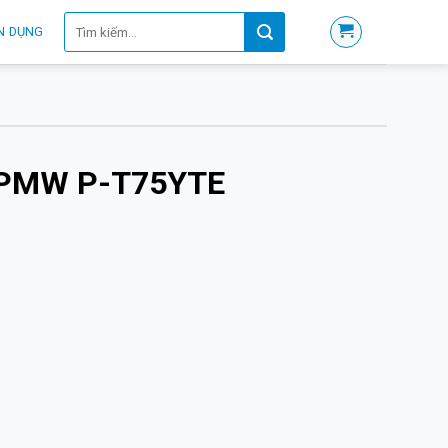
Tìm
N DỤNG
kiếm:
 PMW P-T75YTE