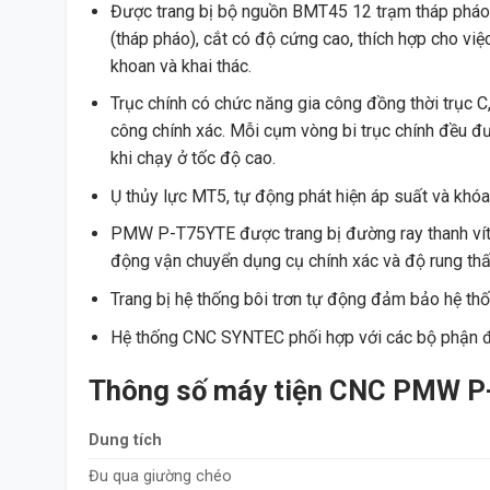
Được trang bị bộ nguồn BMT45 12 trạm tháp pháo, đ
(tháp pháo), cắt có độ cứng cao, thích hợp cho việ
khoan và khai thác.
Trục chính có chức năng gia công đồng thời trục C,
công chính xác. Mỗi cụm vòng bi trục chính đều đ
khi chạy ở tốc độ cao.
Ụ thủy lực MT5, tự động phát hiện áp suất và khóa
PMW P-T75YTE được trang bị đường ray thanh vít
động vận chuyển dụng cụ chính xác và độ rung thấ
Trang bị hệ thống bôi trơn tự động đảm bảo hệ thố
Hệ thống CNC SYNTEC phối hợp với các bộ phận đi
Thông số máy tiện CNC PMW 
Dung tích
Đu qua giường chéo