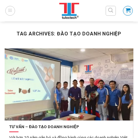
Skip
to
content
TAG ARCHIVES:
ĐÀO TẠO DOANH NGHIỆP
TƯ VẤN – ĐÀO TẠO DOANH NGHIỆP
Với hơn 10 năm gắn bó và đồng hành cùng các doanh nghiệp Việt