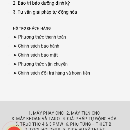
2. Bảo trì bảo dưỡng định kỳ
3. Tư vấn giải pháp tự động hóa
HỖ TRỢ KHÁCH HÀNG
➤ Phương thức thanh toán
➤ Chính sách bảo hành
➤ Chính sách bảo mật
➤ Phương thức vận chuyển
➤ Chính sách đổi trả hàng và hoàn tiền
1. MÁY PHAY CNC
2. MÁY TIỆN CNC
3. MÁY KHOAN VÀ TARO
4. GIẢI PHÁP TỰ ĐỘNG HÓA
5. TRỤC THỨ 4 & 5 PMW
6. PHỤ TÙNG – THIẾT BỊ
7. TOOL HOLDERS
8. DỊCH VỤ KỸ THUẬT