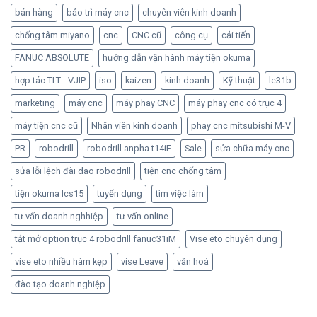
bán hàng
bảo trì máy cnc
chuyên viên kinh doanh
chống tâm miyano
cnc
CNC cũ
công cụ
cải tiến
FANUC ABSOLUTE
hướng dẫn vận hành máy tiện okuma
hợp tác TLT - VJIP
iso
kaizen
kinh doanh
Kỹ thuật
le31b
marketing
máy cnc
máy phay CNC
máy phay cnc có trục 4
máy tiện cnc cũ
Nhân viên kinh doanh
phay cnc mitsubishi M-V
PR
robodrill
robodrill anpha t14iF
Sale
sửa chữa máy cnc
sửa lỗi lệch đài dao robodrill
tiện cnc chống tâm
tiện okuma lcs15
tuyển dụng
tìm việc làm
tư vấn doanh nghhiệp
tư vấn online
tắt mở option trục 4 robodrill fanuc31iM
Vise eto chuyên dụng
vise eto nhiều hàm kẹp
vise Leave
văn hoá
đào tạo doanh nghiệp