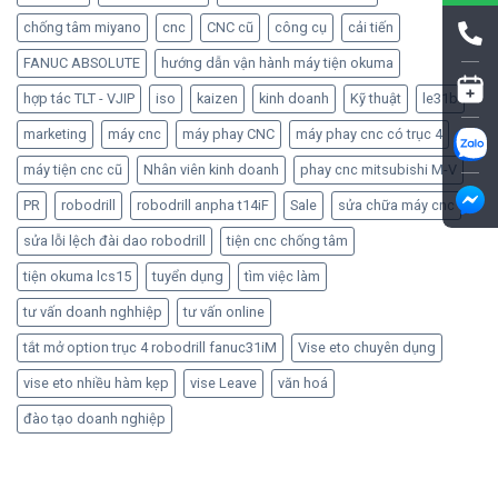
chống tâm miyano
cnc
CNC cũ
công cụ
cải tiến
FANUC ABSOLUTE
hướng dẫn vận hành máy tiện okuma
hợp tác TLT - VJIP
iso
kaizen
kinh doanh
Kỹ thuật
le31b
marketing
máy cnc
máy phay CNC
máy phay cnc có trục 4
máy tiện cnc cũ
Nhân viên kinh doanh
phay cnc mitsubishi M-V
PR
robodrill
robodrill anpha t14iF
Sale
sửa chữa máy cnc
sửa lỗi lệch đài dao robodrill
tiện cnc chống tâm
tiện okuma lcs15
tuyển dụng
tìm việc làm
tư vấn doanh nghhiệp
tư vấn online
tắt mở option trục 4 robodrill fanuc31iM
Vise eto chuyên dụng
vise eto nhiều hàm kẹp
vise Leave
văn hoá
đào tạo doanh nghiệp