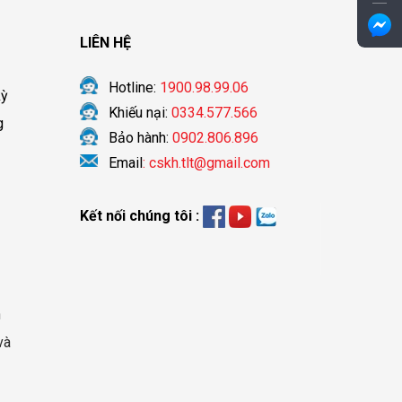
LIÊN HỆ
Hotline:
1900.98.99.06
kỳ
Khiếu nại:
0334.577.566
g
Bảo hành:
0902.806.896
Email
: cskh.tlt@gmail.com
Kết nối chúng tôi :
n
và