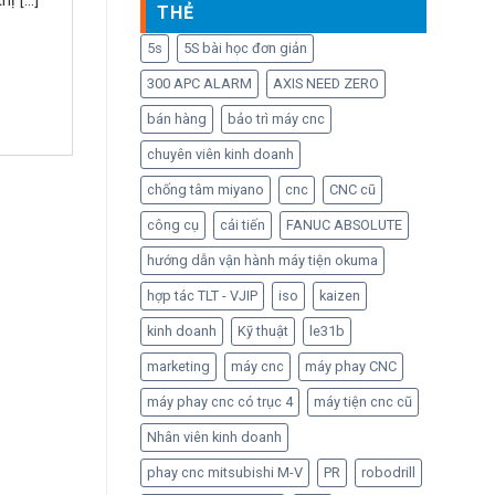
 [...]
THẺ
5s
5S bài học đơn giản
300 APC ALARM
AXIS NEED ZERO
bán hàng
bảo trì máy cnc
chuyên viên kinh doanh
chống tâm miyano
cnc
CNC cũ
công cụ
cải tiến
FANUC ABSOLUTE
hướng dẫn vận hành máy tiện okuma
hợp tác TLT - VJIP
iso
kaizen
kinh doanh
Kỹ thuật
le31b
marketing
máy cnc
máy phay CNC
máy phay cnc có trục 4
máy tiện cnc cũ
Nhân viên kinh doanh
phay cnc mitsubishi M-V
PR
robodrill