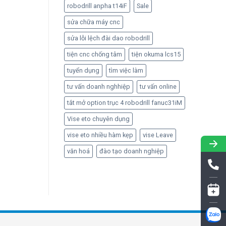
robodrill anpha t14iF
Sale
sửa chữa máy cnc
sửa lỗi lệch đài dao robodrill
tiện cnc chống tâm
tiện okuma lcs15
tuyển dụng
tìm việc làm
tư vấn doanh nghhiệp
tư vấn online
tắt mở option trục 4 robodrill fanuc31iM
Vise eto chuyên dụng
vise eto nhiều hàm kẹp
vise Leave
văn hoá
đào tạo doanh nghiệp