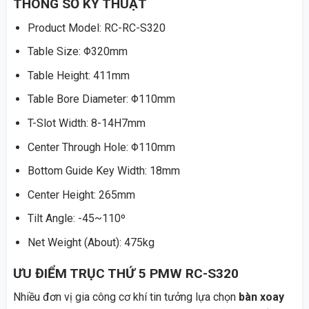
THÔNG SỐ KỸ THUẬT
Product Model: RC-RC-S320
Table Size: Φ320mm
Table Height: 411mm
Table Bore Diameter: Φ110mm
T-Slot Width: 8-14H7mm
Center Through Hole: Φ110mm
Bottom Guide Key Width: 18mm
Center
Height: 265mm
Tilt Angle: -45~110º
Net Weight (About): 475kg
ƯU ĐIỂM TRỤC THỨ 5 PMW RC-S320
Nhiều đơn vị gia công cơ khí tin tưởng lựa chọn
bàn xoay