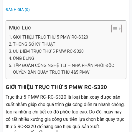
ĐÁNH GIÁ (0)
Mục Lục
GIỚI THIỆU TRỤC THỨ 5 PMW RC-S320
THÔNG SỐ KỸ THUẬT
ƯU ĐIỂM TRỤC THỨ 5 PMW RC-S320
ỨNG DỤNG
TẬP ĐOÀN CÔNG NGHỆ TLT – NHÀ PHÂN PHỐI ĐỘC
QUYỀN BÀN QUAY TRỤC THỨ 4&5 PMW
GIỚI THIỆU TRỤC THỨ 5 PMW RC-S320
Trục thứ 5 PMW RC-RC-S320 là loại bàn xoay được sản
xuất nhằm giúp cho quá trình gia công diễn ra nhanh chóng,
tạo ra những chi tiết có độ phức tạp cao. Do đó, ngày nay
có rất nhiều xưởng gia công ưu tiên lựa chọn bàn quay trục
thứ 5 RC-S320 để nâng cao hiệu quả sản xuất.