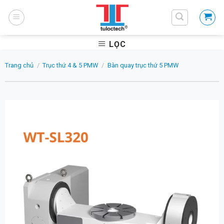
Skip
to
content
LỌC
Trang chủ
/
Trục thứ 4 & 5 PMW
/
Bàn quay trục thứ 5 PMW