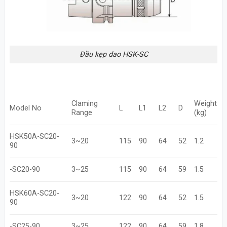
Đầu kẹp dao HSK-SC
Claming
Weight
Model No
L
L1
L2
D
Range
(kg)
HSK50A-SC20-
3~20
115
90
64
52
1.2
90
-SC20-90
3~25
115
90
64
59
1.5
HSK60A-SC20-
3~20
122
90
64
52
1.5
90
-SC25-90
3~25
122
90
64
59
1.8