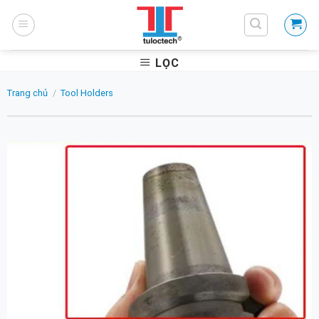
Skip
to
content
LỌC
Trang chủ
/
Tool Holders