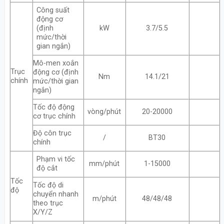
Công suất
động cơ
(định
kW
3.7/5.5
mức/thời
gian ngắn)
Mô-men xoắn
Trục
động cơ (định
Nm
14.1/21
chính
mức/thời gian
ngắn)
Tốc độ động
vòng/phút
20-20000
cơ trục chính
Độ côn trục
/
BT30
chính
Phạm vi tốc
mm/phút
1-15000
độ cắt
Tốc
Tốc độ di
độ
chuyển nhanh
m/phút
48/48/48
theo trục
X/Y/Z