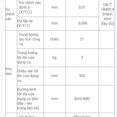
Độ chính xác
GB/T
định vị
mm
0,01
Sự
18400.4
(X/Y/Z)
chính
(Hành
xác
trình
Độ lặp lại
mm
0,006
đầy đủ)
(X/Y/Z)
Dung lượng
lưu trữ công
chiếc
21
cụ
Trọng lượng
tối đa của
kg
3
dụng cụ
Kho
Chiều dài tối
dao
đa của dụng
mm
300
cụ
Đường kính
tối đa của
dụng cụ (khi
mm
Ф60/Ф80
đầy / khi
trống liền kề)