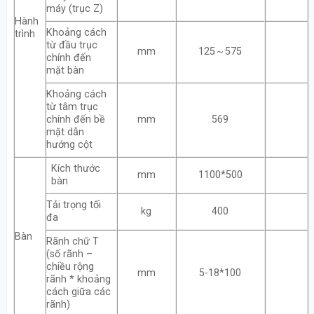
máy (trục Z)
Hành
Khoảng cách
trình
từ đầu trục
mm
125～575
chính đến
mặt bàn
Khoảng cách
từ tâm trục
chính đến bề
mm
569
mặt dẫn
hướng cột
Kích thước
mm
1100*500
bàn
Tải trọng tối
kg
400
đa
Bàn
Rãnh chữ T
(số rãnh –
chiều rộng
mm
5-18*100
rãnh * khoảng
cách giữa các
rãnh)