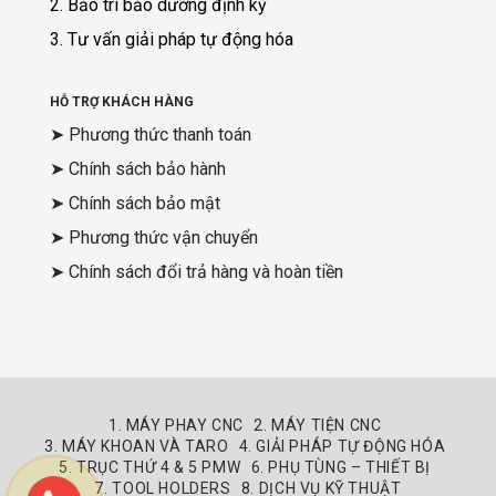
2. Bảo trì bảo dưỡng định kỳ
3. Tư vấn giải pháp tự động hóa
HỖ TRỢ KHÁCH HÀNG
➤ Phương thức thanh toán
➤ Chính sách bảo hành
➤ Chính sách bảo mật
➤ Phương thức vận chuyển
➤ Chính sách đổi trả hàng và hoàn tiền
1. MÁY PHAY CNC
2. MÁY TIỆN CNC
3. MÁY KHOAN VÀ TARO
4. GIẢI PHÁP TỰ ĐỘNG HÓA
5. TRỤC THỨ 4 & 5 PMW
6. PHỤ TÙNG – THIẾT BỊ
7. TOOL HOLDERS
8. DỊCH VỤ KỸ THUẬT