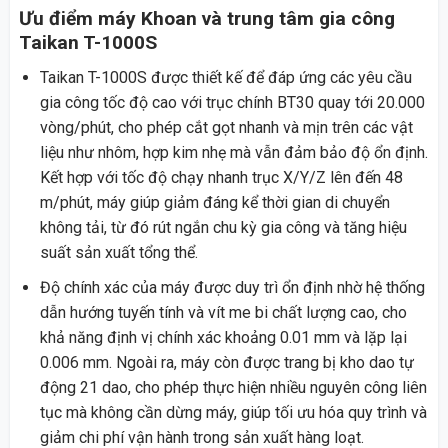
Ưu điểm máy Khoan và trung tâm gia công
Taikan T-1000S
Taikan T-1000S được thiết kế để đáp ứng các yêu cầu
gia công tốc độ cao với trục chính BT30 quay tới 20.000
vòng/phút, cho phép cắt gọt nhanh và mịn trên các vật
liệu như nhôm, hợp kim nhẹ mà vẫn đảm bảo độ ổn định.
Kết hợp với tốc độ chạy nhanh trục X/Y/Z lên đến 48
m/phút, máy giúp giảm đáng kể thời gian di chuyển
không tải, từ đó rút ngắn chu kỳ gia công và tăng hiệu
suất sản xuất tổng thể.
Độ chính xác của máy được duy trì ổn định nhờ hệ thống
dẫn hướng tuyến tính và vít me bi chất lượng cao, cho
khả năng định vị chính xác khoảng 0.01 mm và lặp lại
0.006 mm. Ngoài ra, máy còn được trang bị kho dao tự
động 21 dao, cho phép thực hiện nhiều nguyên công liên
tục mà không cần dừng máy, giúp tối ưu hóa quy trình và
giảm chi phí vận hành trong sản xuất hàng loạt.