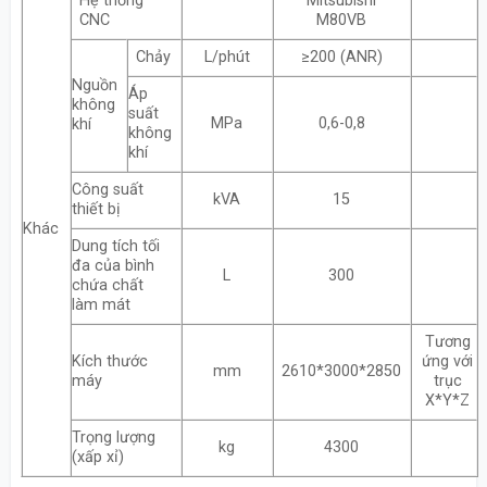
Hệ thống
Mitsubishi
CNC
M80VB
Chảy
L/phút
≥200 (ANR)
Nguồn
Áp
không
suất
MPa
0,6-0,8
khí
không
khí
Công suất
kVA
15
thiết bị
Khác
Dung tích tối
đa của bình
L
300
chứa chất
làm mát
Tương
Kích thước
ứng với
mm
2610*3000*2850
máy
trục
X*Y*Z
Trọng lượng
kg
4300
(xấp xỉ)