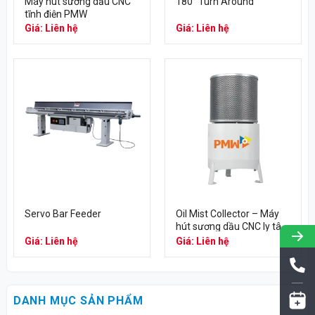
Máy hút sương dầu CNC
180° Turn Around
tĩnh điện PMW
Giá: Liên hệ
Giá: Liên hệ
Servo Bar Feeder
Oil Mist Collector – Máy
hút sương dầu CNC ly tâm
PMW
Giá: Liên hệ
Giá: Liên hệ
DANH MỤC SẢN PHẨM