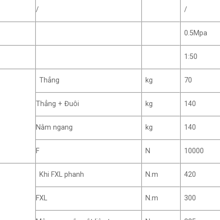
/
/
0.5Mpa
1:50
Thẳng
kg
70
Thẳng + Đuôi
kg
140
Nằm ngang
kg
140
F
N
10000
Khi FXL phanh
N.m
420
FXL
N.m
300