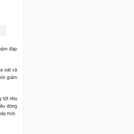
nhằm đáp
ma sát và
thời giảm
 tốt nhu
iều dòng
máy mới.