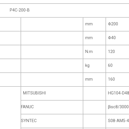
P4C-200-B
mm
Φ200
mm
Φ40
N.m
120
kg
60
mm
160
MITSUBISHI
HG104-D4
FANUC
βisc8/3000
SYNTEC
S08-AM5-4