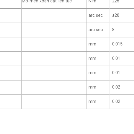
Mô-men xoắn cắt liên tục
N.m
225
arc sec
±20
arc sec
8
mm
0.015
mm
0.01
mm
0.01
mm
0.02
mm
0.02