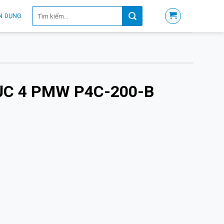
Tìm
N DỤNG
kiếm:
ỤC 4 PMW P4C-200-B