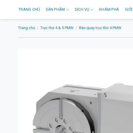
Skip
TRANG CHỦ
SẢN PHẨM
DỊCH VỤ
KHÁM PHÁ
GIỚI
to
content
Trang chủ
/
Trục thứ 4 & 5 PMW
/
Bàn quay trục thứ 4 PMW