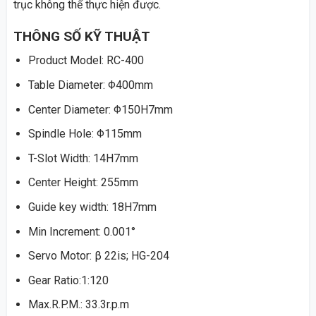
trục không thể thực hiện được.
THÔNG SỐ KỸ THUẬT
Product Model: RC-400
Table Diameter: Φ400mm
Center Diameter: Φ150H7mm
Spindle Hole: Φ115mm
T-Slot Width: 14H7mm
Center Height: 255mm
Guide key width: 18H7mm
Min Increment: 0.001°
Servo Motor: β 22is; HG-204
Gear Ratio:1:120
Max.R.P.M.: 33.3r.p.m