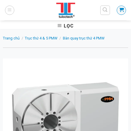
Skip
to
content
LỌC
Trang chủ
/
Trục thứ 4 & 5 PMW
/
Bàn quay trục thứ 4 PMW