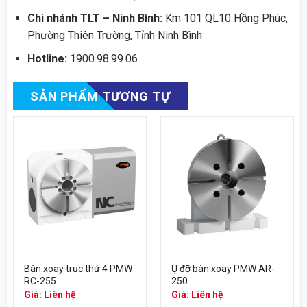
Chi nhánh TLT – Ninh Bình:
Km 101 QL10 Hồng Phúc,
Phường Thiên Trường, Tỉnh Ninh Bình
Hotline:
1900.98.99.06
SẢN PHẨM TƯƠNG TỰ
Bàn xoay trục thứ 4 PMW
Ụ đỡ bàn xoay PMW AR-
RC-255
250
Giá: Liên hệ
Giá: Liên hệ