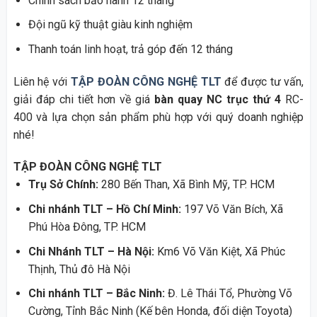
Chính sách bảo hành 12 tháng
Đội ngũ kỹ thuật giàu kinh nghiệm
Thanh toán linh hoạt, trả góp đến 12 tháng
Liên hệ với
TẬP ĐOÀN CÔNG NGHỆ TLT
để được tư vấn,
giải đáp chi tiết hơn về giá
bàn quay NC trục thứ 4
RC-
400 và lựa chọn sản phẩm phù hợp với quý doanh nghiệp
nhé!
TẬP ĐOÀN CÔNG NGHỆ TLT
Trụ Sở Chính:
280 Bến Than, Xã Bình Mỹ, TP. HCM
Chi nhánh TLT – Hồ Chí Minh:
197 Võ Văn Bích, Xã
Phú Hòa Đông, TP. HCM
Chi Nhánh TLT – Hà Nội:
Km6 Võ Văn Kiệt, Xã Phúc
Thịnh, Thủ đô Hà Nội
Chi nhánh TLT – Bắc Ninh:
Đ. Lê Thái Tổ, Phường Võ
Cường, Tỉnh Bắc Ninh (Kế bên Honda, đối diện Toyota)