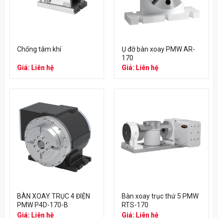
Chống tâm khí
Ụ đỡ bàn xoay PMW AR-
170
Giá: Liên hệ
Giá: Liên hệ
BÀN XOAY TRỤC 4 ĐIỆN
Bàn xoay trục thứ 5 PMW
PMW P4D-170-B
RTS-170
Giá: Liên hệ
Giá: Liên hệ