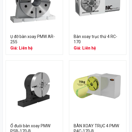
Ụ đỡ bàn xoay PMW AR-
Bàn xoay trục thứ 4 RC-
255
170
Giá: Liên hệ
Giá: Liên hệ
Ổ đuôi bàn xoay PMW
BÀN XOAY TRỤC 4 PMW
PSB-170-B
P4C-170-B