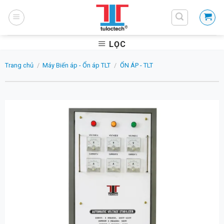
Skip
to
content
LỌC
Trang chủ
/
Máy Biến áp - Ổn áp TLT
/
ỔN ÁP - TLT