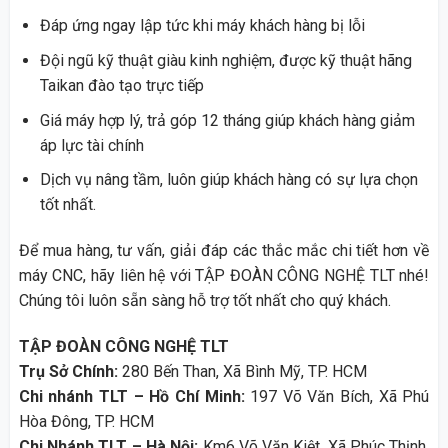
Đáp ứng ngay lập tức khi máy khách hàng bị lỗi
Đội ngũ kỹ thuật giàu kinh nghiệm, được kỹ thuật hãng
Taikan đào tạo trực tiếp
Giá máy hợp lý, trả góp 12 tháng giúp khách hàng giảm
áp lực tài chính
Dịch vụ nâng tầm, luôn giúp khách hàng có sự lựa chọn
tốt nhất.
Để mua hàng, tư vấn, giải đáp các thắc mắc chi tiết hơn về
máy CNC, hãy liên hệ với TẬP ĐOÀN CÔNG NGHỆ TLT nhé!
Chúng tôi luôn sẵn sàng hỗ trợ tốt nhất cho quý khách.
TẬP ĐOÀN CÔNG NGHỆ TLT
Trụ Sở Chính:
280 Bến Than, Xã Bình Mỹ, TP. HCM
Chi nhánh TLT – Hồ Chí Minh:
197 Võ Văn Bích, Xã Phú
Hòa Đông, TP. HCM
Chi Nhánh TLT – Hà Nội:
Km6 Võ Văn Kiệt, Xã Phúc Thịnh,