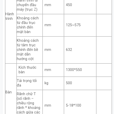
Hành trình di
chuyển đầu
mm
450
máy (trục Z)
Hành
Khoảng cách
trình
từ đầu trục
mm
125~575
chính đến
mặt bàn
Khoảng cách
từ tâm trục
chính đến bề
mm
632
mặt dẫn
hướng cột
Kích thước
mm
1300*550
bàn
Tải trọng tối
kg
500
đa
Bàn
Rãnh chữ T
(số rãnh –
chiều rộng
mm
5-18*100
rãnh * khoảng
cách giữa các