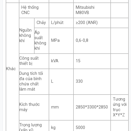
Hệ thống
Mitsubishi
CNC
M80VB
Chảy
L/phút
≥200 (ANR)
Nguồn
Áp
không
suất
MPa
0,6-0,8
khí
không
khí
Công suất
kVA
15
thiết bị
Khác
Dung tích tối
đa của bình
L
330
chứa chất
làm mát
Tương
Kích thước
ứng với
mm
2850*3300*2850
máy
trục
X*Y*Z
Trọng lượng
kg
5000
(xấp xỉ)