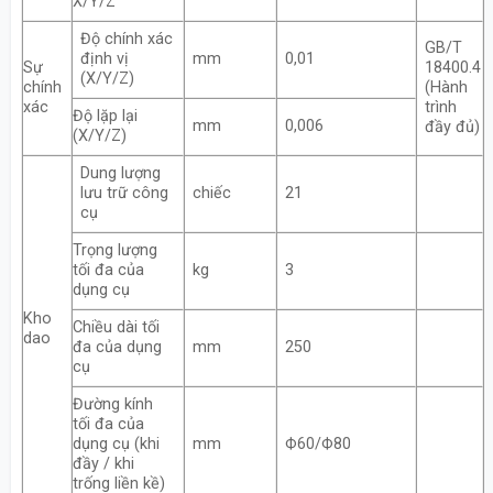
X/Y/Z
Độ chính xác
GB/T
định vị
mm
0,01
Sự
18400.4
(X/Y/Z)
chính
(Hành
xác
trình
Độ lặp lại
mm
0,006
đầy đủ)
(X/Y/Z)
Dung lượng
lưu trữ công
chiếc
21
cụ
Trọng lượng
tối đa của
kg
3
dụng cụ
Kho
Chiều dài tối
dao
đa của dụng
mm
250
cụ
Đường kính
tối đa của
dụng cụ (khi
mm
Ф60/Ф80
đầy / khi
trống liền kề)