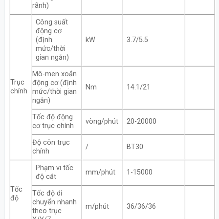
rãnh)
Công suất
động cơ
(định
kW
3.7/5.5
mức/thời
gian ngắn)
Mô-men xoắn
Trục
động cơ (định
Nm
14.1/21
chính
mức/thời gian
ngắn)
Tốc độ động
vòng/phút
20-20000
cơ trục chính
Độ côn trục
/
BT30
chính
Phạm vi tốc
mm/phút
1-15000
độ cắt
Tốc
Tốc độ di
độ
chuyển nhanh
m/phút
36/36/36
theo trục