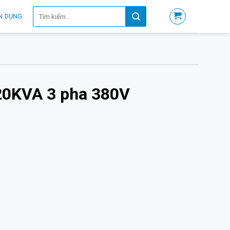
Tìm
N DỤNG
kiếm:
20KVA 3 pha 380V