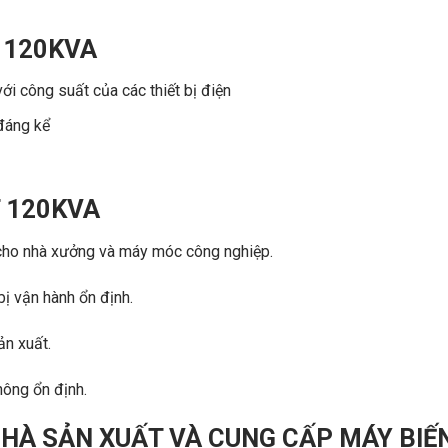
 120KVA
ới công suất của các thiết bị điện
 đáng kể
T 120KVA
 cho nhà xưởng và máy móc công nghiệp.
bị vận hành ổn định.
ản xuất.
hông ổn định.
HÀ SẢN XUẤT VÀ CUNG CẤP MÁY BIẾ