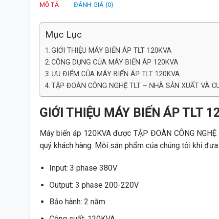
MÔ TẢ
ĐÁNH GIÁ (0)
Mục Lục
GIỚI THIỆU MÁY BIẾN ÁP TLT 120KVA
CÔNG DỤNG CỦA MÁY BIẾN ÁP 120KVA
ƯU ĐIỂM CỦA MÁY BIẾN ÁP TLT 120KVA
TẬP ĐOÀN CÔNG NGHỆ TLT – NHÀ SẢN XUẤT VÀ C
GIỚI THIỆU MÁY BIẾN ÁP TLT 
Máy biến áp 120KVA được TẬP ĐOÀN CÔNG NGHỆ TLT t
quý khách hàng. Mỗi sản phẩm của chúng tôi khi đưa 
Input: 3 phase 380V
Output: 3 phase 200-220V
Bảo hành: 2 năm
Công suất: 120KVA