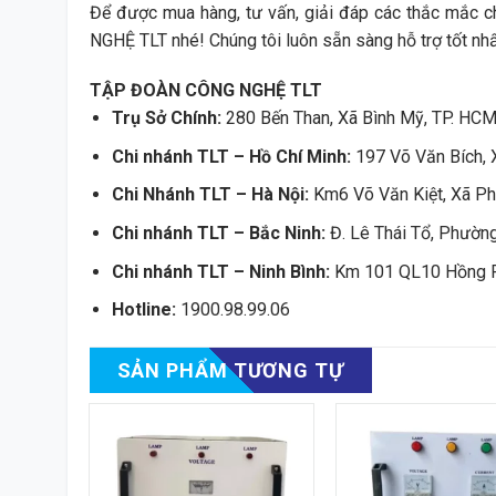
Để được mua hàng, tư vấn, giải đáp các thắc mắc 
NGHỆ TLT nhé! Chúng tôi luôn sẵn sàng hỗ trợ tốt nhấ
TẬP ĐOÀN CÔNG NGHỆ TLT
Trụ Sở Chính:
280 Bến Than, Xã Bình Mỹ, TP. HC
Chi nhánh TLT – Hồ Chí Minh:
197 Võ Văn Bích, 
Chi Nhánh TLT – Hà Nội:
Km6 Võ Văn Kiệt, Xã Ph
Chi nhánh TLT – Bắc Ninh:
Đ. Lê Thái Tổ, Phường
Chi nhánh TLT – Ninh Bình:
Km 101 QL10 Hồng Ph
Hotline:
1900.98.99.06
SẢN PHẨM TƯƠNG TỰ