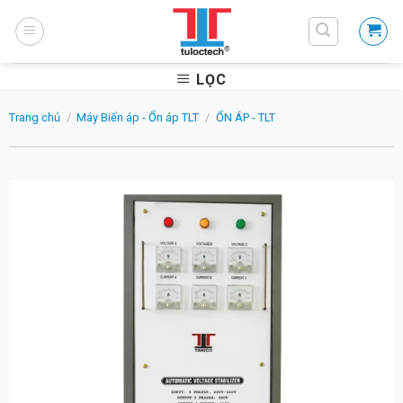
Skip
to
content
LỌC
Trang chủ
/
Máy Biến áp - Ổn áp TLT
/
ỔN ÁP - TLT