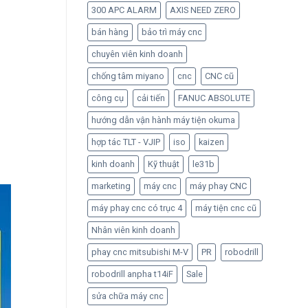
300 APC ALARM
AXIS NEED ZERO
bán hàng
bảo trì máy cnc
chuyên viên kinh doanh
chống tâm miyano
cnc
CNC cũ
công cụ
cải tiến
FANUC ABSOLUTE
hướng dẫn vận hành máy tiện okuma
hợp tác TLT - VJIP
iso
kaizen
kinh doanh
Kỹ thuật
le31b
marketing
máy cnc
máy phay CNC
máy phay cnc có trục 4
máy tiện cnc cũ
Nhân viên kinh doanh
phay cnc mitsubishi M-V
PR
robodrill
robodrill anpha t14iF
Sale
sửa chữa máy cnc