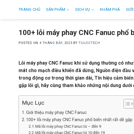
Skip
TRANG CHỦ
SẢN PHẨM
DỊCH VỤ
KHÁM PHÁ
GIỚI
to
content
100+ lỗi máy phay CNC Fanuc phổ bi
POSTED ON
4 THÁNG BẢY, 2023
BY
TULOCTECH
Lỗi máy phay CNC Fanuc khi sử dụng thường có như:
mát cho mạch điều khiển đã dừng, Nguồn điện đầu v
trong động cơ trong thời gian dài, Tín hiệu cảm biế
gặp lỗi gì, hãy cùng tham khảo những nội dung dưới
Mục Lục
Giới thiệu máy phay CNC Fanuc
100+ lỗi máy phay CNC Fanuc phổ biến nhất rất dễ gặp
Mã lỗi máy phay CNC Fanuc từ – đến 9
Mã lỗi máy phay CNC Fanuc từ 10 đến 19