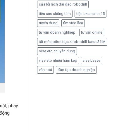
sửa lỗi lệch đài dao robodrill
tiện cnc chống tâm
tiện okuma lcs15
tuyển dụng
tìm việc làm
tư vấn doanh nghhiệp
tư vấn online
tắt mở option trục 4 robodrill fanuc31iM
Vise eto chuyên dụng
vise eto nhiều hàm kẹp
vise Leave
văn hoá
đào tạo doanh nghiệp
mặt, phay
 động