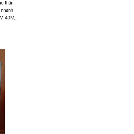
ng thân
a nhanh
MV-40M,…