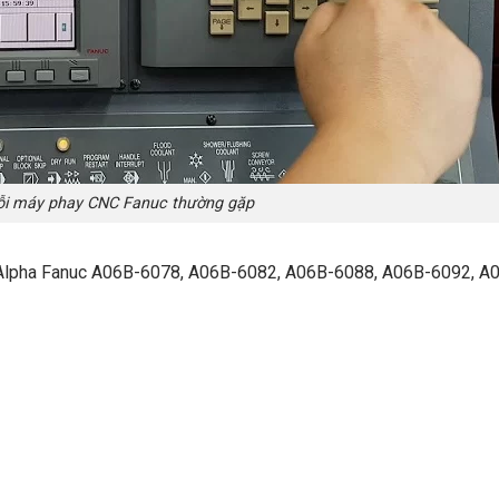
ỗi máy phay CNC Fanuc thường gặp
nh Alpha Fanuc A06B-6078, A06B-6082, A06B-6088, A06B-6092, A