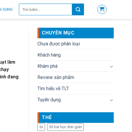
Tìm
N DỤNG
kiếm:
CHUYÊN MỤC
Chưa được phân loại
Khách hàng
uạt làm
Khám phá
chạy
mình đang
Review sản phẩm
Tìm hiểu về TLT
Tuyển dụng
THẺ
5s
5S bài học đơn giản