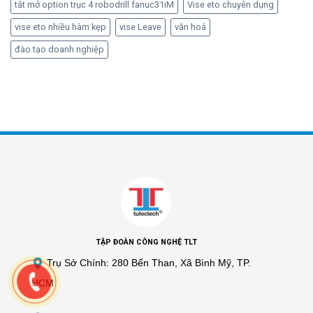
tắt mở option trục 4 robodrill fanuc31iM
Vise eto chuyên dụng
vise eto nhiều hàm kẹp
vise Leave
văn hoá
đào tạo doanh nghiệp
TẬP ĐOÀN CÔNG NGHỆ TLT
Trụ Sở Chính: 280 Bến Than, Xã Bình Mỹ, TP.
HCM