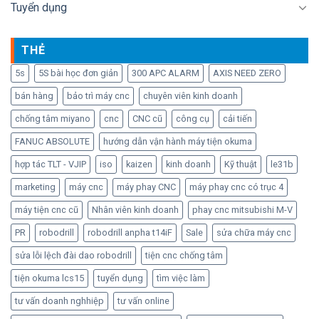
Tuyển dụng
THẺ
5s
5S bài học đơn giản
300 APC ALARM
AXIS NEED ZERO
bán hàng
bảo trì máy cnc
chuyên viên kinh doanh
chống tâm miyano
cnc
CNC cũ
công cụ
cải tiến
FANUC ABSOLUTE
hướng dẫn vận hành máy tiện okuma
hợp tác TLT - VJIP
iso
kaizen
kinh doanh
Kỹ thuật
le31b
marketing
máy cnc
máy phay CNC
máy phay cnc có trục 4
máy tiện cnc cũ
Nhân viên kinh doanh
phay cnc mitsubishi M-V
PR
robodrill
robodrill anpha t14iF
Sale
sửa chữa máy cnc
sửa lỗi lệch đài dao robodrill
tiện cnc chống tâm
tiện okuma lcs15
tuyển dụng
tìm việc làm
tư vấn doanh nghhiệp
tư vấn online