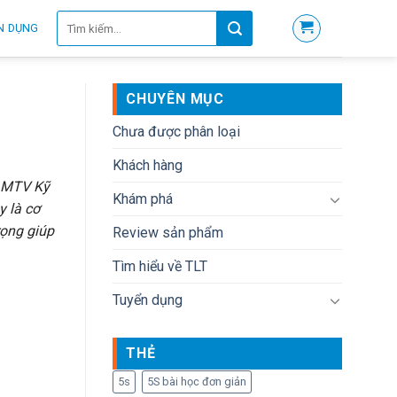
Tìm
N DỤNG
kiếm:
CHUYÊN MỤC
Chưa được phân loại
Khách hàng
H MTV Kỹ
Khám phá
y là cơ
rọng giúp
Review sản phẩm
Tìm hiểu về TLT
Tuyển dụng
THẺ
5s
5S bài học đơn giản