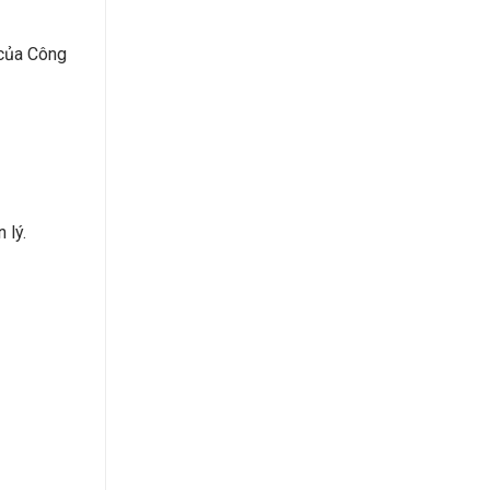
 của Công
 lý.