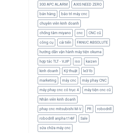
300 APC ALARM
AXIS NEED ZERO
bán hàng
bảo trì máy cnc
chuyên viên kinh doanh
chống tâm miyano
cnc
CNC cũ
công cụ
cải tiến
FANUC ABSOLUTE
hướng dẫn vận hành máy tiện okuma
hợp tác TLT - VJIP
iso
kaizen
kinh doanh
Kỹ thuật
le31b
marketing
máy cnc
máy phay CNC
máy phay cnc có trục 4
máy tiện cnc cũ
Nhân viên kinh doanh
phay cnc mitsubishi M-V
PR
robodrill
robodrill anpha t14iF
Sale
sửa chữa máy cnc