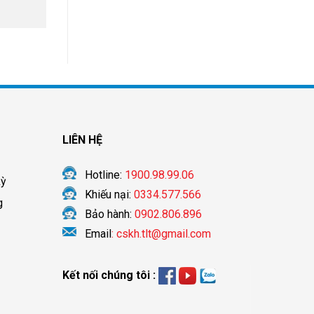
LIÊN HỆ
Hotline:
1900.98.99.06
kỳ
Khiếu nại:
0334.577.566
g
Bảo hành:
0902.806.896
Email
: cskh.tlt@gmail.com
Kết nối chúng tôi :