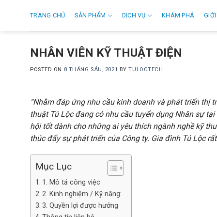
Skip
TRANG CHỦ
SẢN PHẨM
DỊCH VỤ
KHÁM PHÁ
GIỚI
to
content
NHÂN VIÊN KỸ THUẬT ĐIỆN
POSTED ON
8 THÁNG SÁU, 2021
BY
TULOCTECH
“Nhằm đáp ứng nhu cầu kinh doanh và phát triển thị 
thuật Tú Lộc đang có nhu cầu tuyển dụng Nhân sự tại v
hội tốt dành cho những ai yêu thích ngành nghề kỹ thu
thúc đẩy sự phát triển của Công ty. Gia đình Tú Lộc r
Mục Lục
1. Mô tả công việc
2. Kinh nghiệm / Kỹ năng:
3. Quyền lợi được hưởng