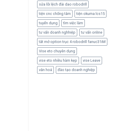
sửa lỗi lệch đài dao robodrill
tiện cnc chống tâm
tiện okuma lcs15
tuyển dụng
tìm việc làm
tư vấn doanh nghhiệp
tư vấn online
tắt mở option trục 4 robodrill fanuc31iM
Vise eto chuyên dụng
vise eto nhiều hàm kẹp
vise Leave
văn hoá
đào tạo doanh nghiệp