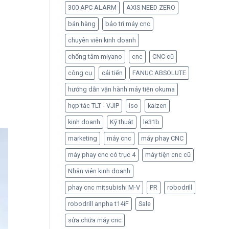
300 APC ALARM
AXIS NEED ZERO
bán hàng
bảo trì máy cnc
chuyên viên kinh doanh
chống tâm miyano
cnc
CNC cũ
công cụ
cải tiến
FANUC ABSOLUTE
hướng dẫn vận hành máy tiện okuma
hợp tác TLT - VJIP
iso
kaizen
kinh doanh
Kỹ thuật
le31b
marketing
máy cnc
máy phay CNC
máy phay cnc có trục 4
máy tiện cnc cũ
Nhân viên kinh doanh
phay cnc mitsubishi M-V
PR
robodrill
robodrill anpha t14iF
Sale
sửa chữa máy cnc