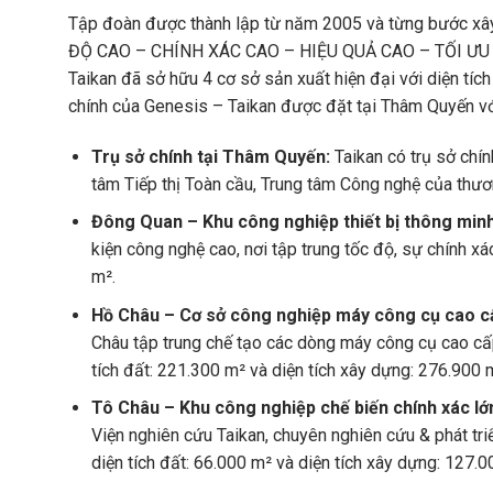
Tập đoàn được thành lập từ năm 2005 và từng bước xây 
ĐỘ CAO – CHÍNH XÁC CAO – HIỆU QUẢ CAO – TỐI ƯU CHI 
Taikan đã sở hữu 4 cơ sở sản xuất hiện đại với diện tí
chính của Genesis – Taikan được đặt tại Thâm Quyến với
Trụ sở chính tại Thâm Quyến:
Taikan có trụ sở chí
tâm Tiếp thị Toàn cầu, Trung tâm Công nghệ của thươn
Đông Quan – Khu công nghiệp thiết bị thông min
kiện công nghệ cao, nơi tập trung tốc độ, sự chính xác
m².
Hồ Châu – Cơ sở công nghiệp máy công cụ cao c
Châu tập trung chế tạo các dòng máy công cụ cao cấp
tích đất: 221.300 m² và diện tích xây dựng: 276.900 
Tô Châu – Khu công nghiệp chế biến chính xác lớ
Viện nghiên cứu Taikan, chuyên nghiên cứu & phát tr
diện tích đất: 66.000 m² và diện tích xây dựng: 127.