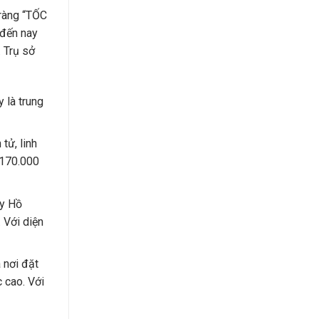
 ràng “TỐC
 đến nay
 Trụ sở
 là trung
tử, linh
: 170.000
áy Hồ
 Với diện
 nơi đặt
 cao. Với