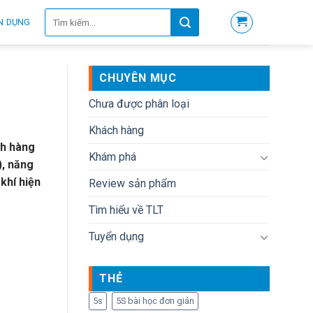
Tìm
N DỤNG
kiếm:
CHUYÊN MỤC
Chưa được phân loại
Khách hàng
ch hàng
Khám phá
), năng
khí hiện
Review sản phẩm
Tìm hiểu về TLT
Tuyển dụng
THẺ
5s
5S bài học đơn giản