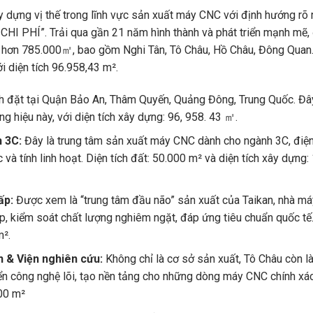
dựng vị thế trong lĩnh vực sản xuất máy CNC với định hướng rõ
PHÍ”. Trải qua gần 21 năm hình thành và phát triển mạnh mẽ,
ch hơn 785.000㎡, bao gồm Nghi Tân, Tô Châu, Hồ Châu, Đông Quan.
 diện tích 96.958,43 m².
nh đặt tại Quận Bảo An, Thâm Quyến, Quảng Đông, Trung Quốc. Đây
g hiệu này, với diện tích xây dựng: 96, 958. 43 ㎡.
h 3C:
Đây là trung tâm sản xuất máy CNC dành cho ngành 3C, điện 
 và tính linh hoạt. Diện tích đất: 50.000 m² và diện tích xây dựng
ấp:
Được xem là “trung tâm đầu não” sản xuất của Taikan, nhà m
, kiểm soát chất lượng nghiêm ngặt, đáp ứng tiêu chuẩn quốc tế.
m².
n & Viện nghiên cứu:
Không chỉ là cơ sở sản xuất, Tô Châu còn là
iển công nghệ lõi, tạo nền tảng cho những dòng máy CNC chính xác
000 m²