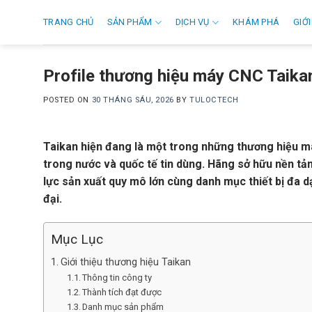
Skip
TRANG CHỦ
SẢN PHẨM
DỊCH VỤ
KHÁM PHÁ
GIỚI
to
content
Profile thương hiệu máy CNC Taika
POSTED ON
30 THÁNG SÁU, 2026
BY
TULOCTECH
Taikan hiện đang là một trong những thương hiệu m
trong nước và quốc tế tin dùng. Hãng sở hữu nền t
lực sản xuất quy mô lớn cùng danh mục thiết bị đa d
đại.
Mục Lục
Giới thiệu thương hiệu Taikan
Thông tin công ty
Thành tích đạt được
Danh mục sản phẩm