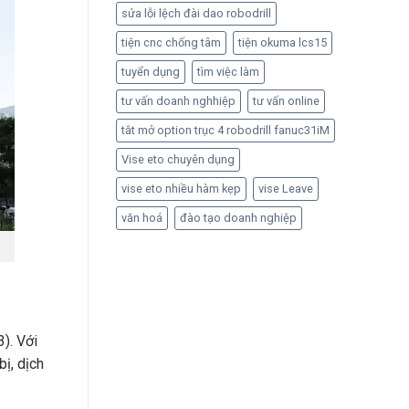
sửa lỗi lệch đài dao robodrill
tiện cnc chống tâm
tiện okuma lcs15
tuyển dụng
tìm việc làm
tư vấn doanh nghhiệp
tư vấn online
tắt mở option trục 4 robodrill fanuc31iM
Vise eto chuyên dụng
vise eto nhiều hàm kẹp
vise Leave
văn hoá
đào tạo doanh nghiệp
). Với
ị, dịch