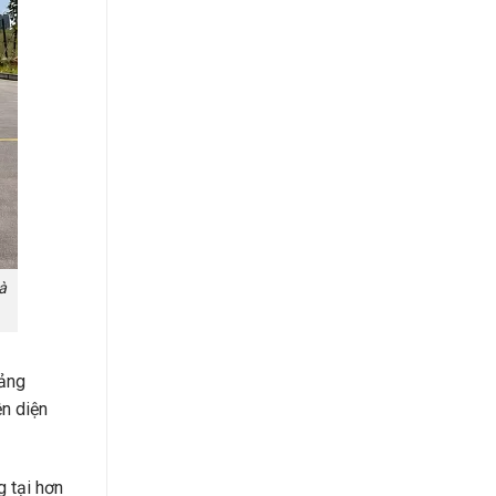
à
ảng
ện diện
 tại hơn