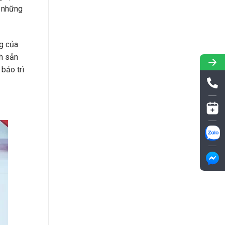
i những
ng của
h sản
 bảo trì