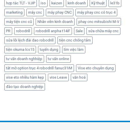
hợp tác TLT - VJIP
iso
kaizen
kinh doanh
Kỹ thuật
le31b
marketing
máy cnc
máy phay CNC
máy phay cnc có trục 4
máy tiện cnc cũ
Nhân viên kinh doanh
phay cnc mitsubishi M-V
PR
robodrill
robodrill anpha t14iF
Sale
sửa chữa máy cnc
sửa lỗi lệch đài dao robodrill
tiện cnc chống tâm
tiện okuma lcs15
tuyển dụng
tìm việc làm
tư vấn doanh nghhiệp
tư vấn online
tắt mở option trục 4 robodrill fanuc31iM
Vise eto chuyên dụng
vise eto nhiều hàm kẹp
vise Leave
văn hoá
đào tạo doanh nghiệp