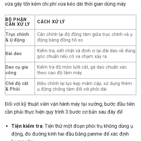
vừa gây tốn kém chi phí vừa kéo dài thời gian dừng máy.
BỘ PHẬN
CÁCH XỬ LÝ
CẦN XỬ LÝ
Trục chính
Căn chỉnh lại độ đồng tâm giữa trục chính và ụ
& Ụ động
động bằng đồng hồ so
Kiểm tra, siết chặt và định vị lại đài dao về đúng
Đài dao
góc chuẩn nếu có va chạm xảy ra
Dao cụ gia
Kiểm tra độ mòn lưỡi cắt, gá dao chuẩn xác
công
theo cao độ tâm máy
Chế độ cắt
Điều chỉnh lại lực kẹp mâm cặp, sử dụng thêm
& Phôi
ụ động chống tâm đối với phôi dài
Đối với kỹ thuật viên vận hành máy tại xưởng, bước đầu tiên
cần phải thực hiện quy trình 3 bước cơ bản sau đây để
Tiện kiểm tra
: Tiện thử một đoạn phôi trụ không dùng ụ
động, đo đường kính hai đầu bằng panme để xác định